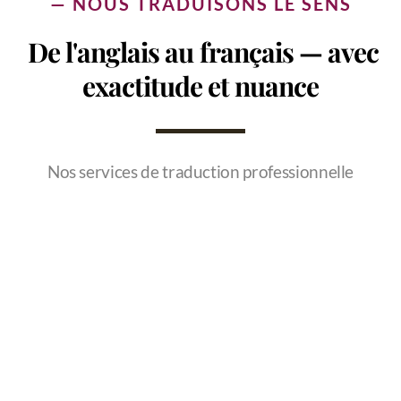
— NOUS TRADUISONS LE SENS
Finances, Banques et Assurances
De l'anglais au français — avec
Sports, Loisirs et Tourisme
exactitude et nuance
Commerce et Marketing
Gastronomie
Nos services de traduction professionnelle
Juridique
Énergie et Environnement
Industrie et Transport-Logistique
Médecine et Pharmacie
BTP et Architecture
Aéronautique et Aérospatial