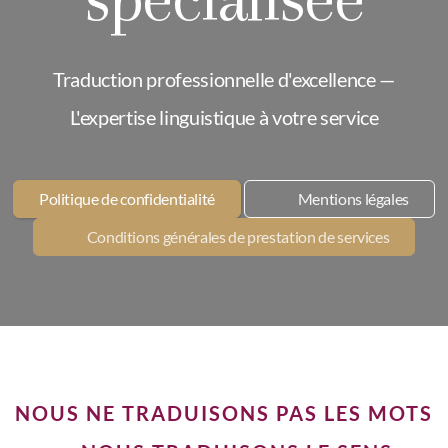
Service Post-édition
Service Transcription
Traduction professionnelle d'excellence —
Service Révision
L'expertise linguistique à votre service
Service Relecture
Assistance en écriture
Politique de confidentialité
Mentions légales
Traduction de site web
Conditions générales de prestation de services
Institutions et Administrations
Organisations internationales et ONG
NOUS NE TRADUISONS PAS LES MOTS
Communication et Relations publiques