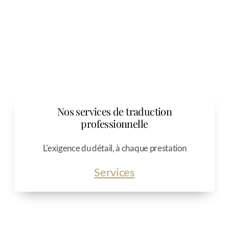
Religion (théologie chrétienne)
Sciences sociales
Agroalimentaire
Éducation et formation professionnelle
Cosmétique
Nos services de traduction
professionnelle
L'exigence du détail, à chaque prestation
Nos collaborateurs
Services
Charte de qualité et de confidentialité