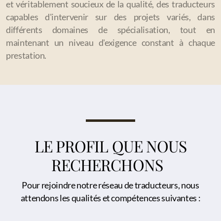
et véritablement soucieux de la qualité, des traducteurs
Finances, Banques et Assurances
capables d'intervenir sur des projets variés, dans
différents domaines de spécialisation, tout en
Sports, Loisirs et Tourisme
maintenant un niveau d'exigence constant à chaque
Commerce et Marketing
prestation.
Gastronomie
Juridique
Énergie et Environnement
LE PROFIL QUE NOUS
Industrie et Transport-Logistique
RECHERCHONS
Médecine et Pharmacie
BTP et Architecture
Pour rejoindre notre réseau de traducteurs, nous
attendons les qualités et compétences suivantes :
Aéronautique et Aérospatial