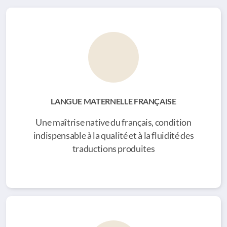
Religion (théologie chrétienne)
Sciences sociales
Agroalimentaire
Éducation et formation professionnelle
Cosmétique
LANGUE MATERNELLE
FRANÇAISE
Une maîtrise native du français, condition
indispensable à la qualité et à la fluidité des
traductions produites
Nos collaborateurs
Charte de qualité et de confidentialité