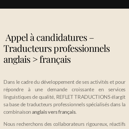
Service Post-édition
Service Transcription
Service Révision
Appel à candidatures –
Service Relecture
Traducteurs professionnels
Assistance en écriture
anglais > français
Traduction de site web
Dans le cadre du développement de ses activités et pour
répondre à une demande croissante en services
linguistiques de qualité, REFLET TRADUCTIONS élargit
Institutions et Administrations
sa base de traducteurs professionnels spécialisés dans la
Organisations internationales et ONG
combinaison
anglais vers français
.
Communication et Relations publiques
Nous recherchons des collaborateurs rigoureux, réactifs