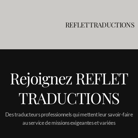
REFLET TRADUCTIONS
Processus de traduction
Blog
Rejoignez REFLET
TRADUCTIONS
Service traduction
Des traducteurs professionnels qui mettent leur savoir-faire
Service traduction urgente
au service de missions exigeantes et variées
Service Localisation