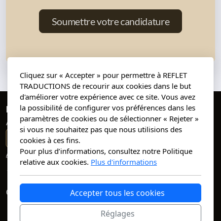
Soumettre votre candidature
Cliquez sur « Accepter » pour permettre à REFLET
TRADUCTIONS de recourir aux cookies dans le but
d'améliorer votre expérience avec ce site. Vous avez
la possibilité de configurer vos préférences dans les
REFLET TRADUCTIONS
paramètres de cookies ou de sélectionner « Rejeter »
Agence de traduction
si vous ne souhaitez pas que nous utilisions des
contact@reflettraductions.com
cookies à ces fins.
Pour plus d’informations, consultez notre Politique
Accueil
Agence
Services
Expertises
L’équipe
relative aux cookies.
Plus d'informations
Candidature
Devis
Compétence - Précision - Rapidité – Excellence
Accepter tous les cookies
Réglages