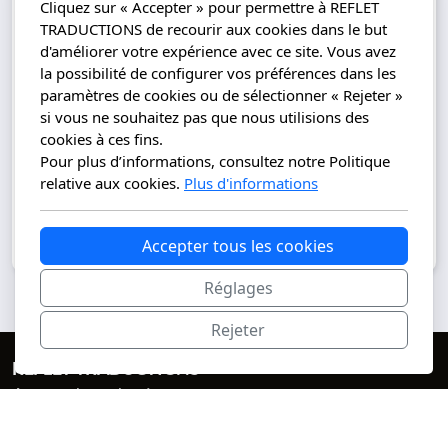
Cliquez sur « Accepter » pour permettre à REFLET
Des spécialistes chevronnés sont
TRADUCTIONS de recourir aux cookies dans le but
mobilisés pour vous accompagner dans
d'améliorer votre expérience avec ce site. Vous avez
la réalisation de vos projets, dans le
la possibilité de configurer vos préférences dans les
respect des standards de qualité les plus
paramètres de cookies ou de sélectionner « Rejeter »
élevés.
si vous ne souhaitez pas que nous utilisions des
cookies à ces fins.
Pour plus d’informations, consultez notre Politique
relative aux cookies.
Plus d'informations
Demander un devis
Accepter tous les cookies
Réglages
Rejeter
REFLET TRADUCTIONS
Agence de traduction
contact@reflettraductions.com