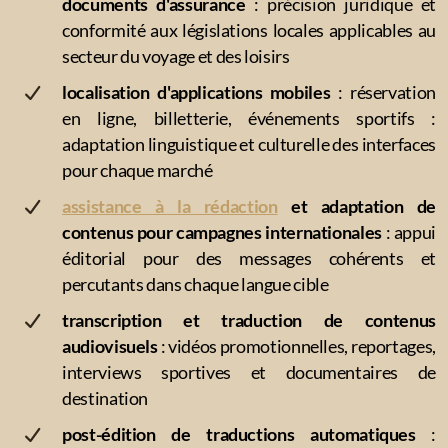
documents d'assurance
: précision juridique et
Religion (théologie chrétienne)
conformité aux législations locales applicables au
secteur du voyage et des loisirs
Sciences sociales
localisation d'applications mobiles
: réservation
Agroalimentaire
en ligne, billetterie, événements sportifs :
adaptation linguistique et culturelle des interfaces
Éducation et formation professionnelle
pour chaque marché
Cosmétique
assistance à la rédaction
et adaptation de
contenus pour campagnes internationales
: appui
éditorial pour des messages cohérents et
percutants dans chaque langue cible
Nos collaborateurs
transcription et traduction de contenus
audiovisuels
: vidéos promotionnelles, reportages,
interviews sportives et documentaires de
destination
Charte de qualité et de confidentialité
post-édition de traductions automatiques
: