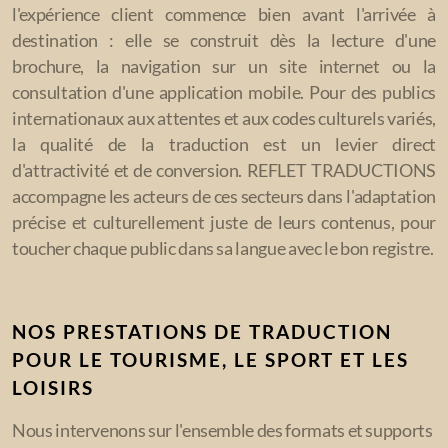
Service Post-édition
l'expérience client commence bien avant l'arrivée à
destination : elle se construit dès la lecture d'une
Service Transcription
brochure, la navigation sur un site internet ou la
consultation d'une application mobile. Pour des publics
Service Révision
internationaux aux attentes et aux codes culturels variés,
Service Relecture
la qualité de la traduction est un levier direct
d'attractivité et de conversion. REFLET TRADUCTIONS
Assistance en écriture
accompagne les acteurs de ces secteurs dans l'adaptation
précise et culturellement juste de leurs contenus, pour
Traduction de site web
toucher chaque public dans sa langue avec le bon registre.
NOS PRESTATIONS DE TRADUCTION
Institutions et Administrations
POUR LE TOURISME, LE SPORT ET LES
Organisations internationales et ONG
LOISIRS
Communication et Relations publiques
Nous intervenons sur l'ensemble des formats et supports