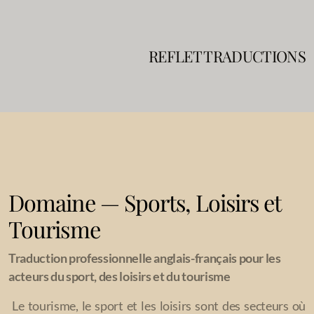
REFLET TRADUCTIONS
Processus de traduction
Blog
Domaine — Sports, Loisirs et
Tourisme
Service traduction
Traduction professionnelle anglais-français pour les
Service traduction urgente
acteurs du sport, des loisirs et du tourisme
Service Localisation
Le tourisme, le sport et les loisirs sont des secteurs où