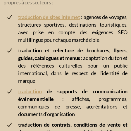
propres à ces secteurs :
Finances, Banques et Assurances
traduction de sites internet
: agences de voyages,
Sports, Loisirs et Tourisme
structures sportives, destinations touristiques,
Commerce et Marketing
avec prise en compte des exigences SEO
multilingue pour chaque marché cible
Gastronomie
traduction et relecture de brochures, flyers,
Juridique
guides, catalogues et menus
: adaptation du ton et
des références culturelles pour un public
Énergie et Environnement
international, dans le respect de l'identité de
marque
Industrie et Transport-Logistique
traduction
de supports de communication
Médecine et Pharmacie
événementielle
: affiches, programmes,
communiqués de presse, accréditations et
BTP et Architecture
documents d'organisation
Aéronautique et Aérospatial
traduction de contrats, conditions de vente et