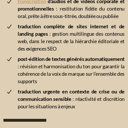
transcription
d'audios et de vidéos corporate et
Religion (théologie chrétienne)
promotionnelles
: restitution fidèle du contenu
oral, prête à être sous-titrée, doublée ou publiée
Sciences sociales
traduction complète de sites internet et de
Agroalimentaire
landing pages
: gestion multilingue des contenus
web, dans le respect de la hiérarchie éditoriale et
Éducation et formation professionnelle
des exigences SEO
Cosmétique
post-édition de textes générés automatiquement
: révision et harmonisation du ton pour garantir la
cohérence de la voix de marque sur l'ensemble des
supports
Nos collaborateurs
traduction urgente en contexte de crise ou de
communication sensible
: réactivité et discrétion
pour les situations à enjeux
Charte de qualité et de confidentialité