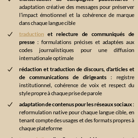
Finances, Banques et Assurances
adaptation créative des messages pour préserver
l'impact émotionnel et la cohérence de marque
Sports, Loisirs et Tourisme
dans chaque langue cible
Commerce et Marketing
traduction
et relecture de communiqués de
presse
: formulations précises et adaptées aux
Gastronomie
codes journalistiques pour une diffusion
internationale optimale
Juridique
rédaction et traduction de discours, d'articles et
Énergie et Environnement
de communications de dirigeants
: registre
institutionnel, cohérence de voix et respect du
Industrie et Transport-Logistique
style propre à chaque prise de parole
Médecine et Pharmacie
adaptation de contenus pour les réseaux sociaux
:
reformulation native pour chaque langue cible, en
BTP et Architecture
tenant compte des usages et des formats propres à
chaque plateforme
Aéronautique et Aérospatial