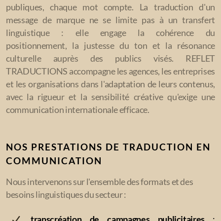
Service Post-édition
publiques, chaque mot compte. La traduction d'un
message de marque ne se limite pas à un transfert
Service Transcription
linguistique : elle engage la cohérence du
positionnement, la justesse du ton et la résonance
Service Révision
culturelle auprès des publics visés. REFLET
Service Relecture
TRADUCTIONS accompagne les agences, les entreprises
et les organisations dans l'adaptation de leurs contenus,
Assistance en écriture
avec la rigueur et la sensibilité créative qu'exige une
communication internationale efficace.
Traduction de site web
NOS PRESTATIONS DE TRADUCTION EN
COMMUNICATION
Institutions et Administrations
Nous intervenons sur l'ensemble des formats et des
Organisations internationales et ONG
besoins linguistiques du secteur :
Communication et Relations publiques
transcréation de campagnes publicitaires
: