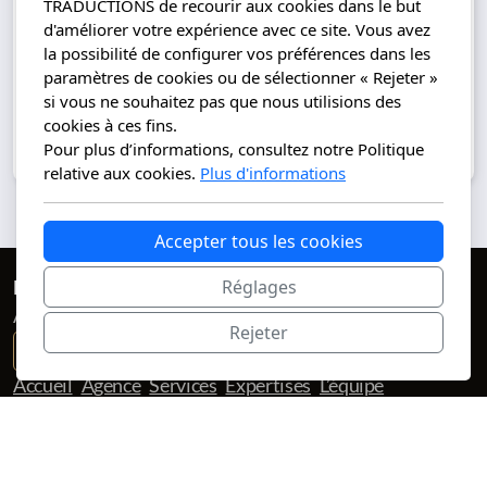
TRADUCTIONS de recourir aux cookies dans le but
projets.
d'améliorer votre expérience avec ce site. Vous avez
la possibilité de configurer vos préférences dans les
paramètres de cookies ou de sélectionner « Rejeter »
Demander un devis
si vous ne souhaitez pas que nous utilisions des
cookies à ces fins.
Pour plus d’informations, consultez notre Politique
relative aux cookies.
Plus d'informations
Accepter tous les cookies
Réglages
REFLET TRADUCTIONS
Agence de traduction
Rejeter
contact@reflettraductions.com
Accueil
Agence
Services
Expertises
L’équipe
Candidature
Devis
Compétence - Précision - Rapidité – Excellence